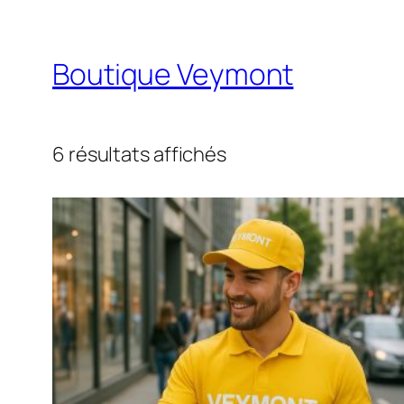
Aller
au
Boutique Veymont
contenu
6 résultats affichés