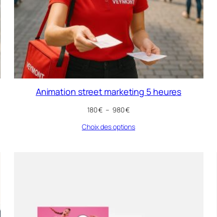
Animation street marketing 5 heures
Plage
180
€
–
980
€
de
Choix des options
prix :
180 €
à
980 €