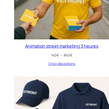
Animation street marketing 3 heures
Plage
140
€
–
840
€
de
Choix des options
prix :
140 €
à
840 €