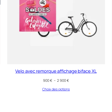
Velo avec remorque affichage biface XL
Plage
900
€
–
2 900
€
de
Choix des options
prix :
900 €
à
2
900 €