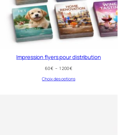
Impression flyers pour distribution
Plage
60
€
–
1 200
€
de
Choix des options
prix :
60 €
à
1
200 €