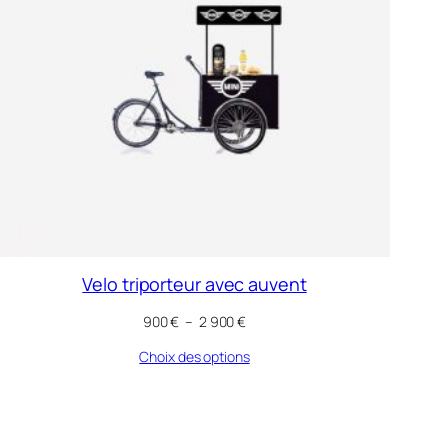
Velo triporteur avec auvent
Plage
900
€
–
2 900
€
de
Choix des options
prix :
900 €
à
2
900 €